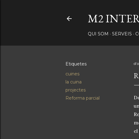
M2 INTE
QUI SOM
SERVEIS
C
Etiquetes
d’
R
cuines
la cuina
projectes
De
Reforma parcial
un
Re
mo
el