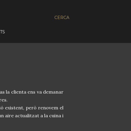
CERCA
TS
cas la clienta ens va demanar
res.
ció existent, però renovem el
n aire actualitzat a la cuina i