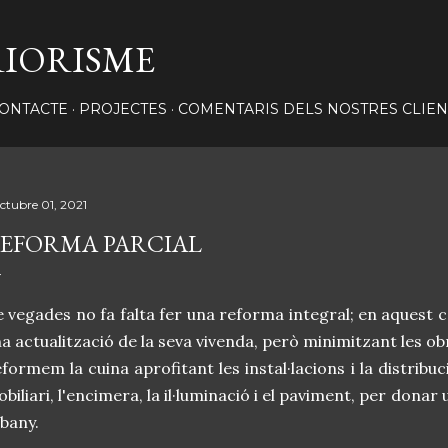
Salta al contingut principal
RIORISME
ONTACTE
PROJECTES
COMENTARIS DELS NOSTRES CLIEN
octubre 01, 2021
EFORMA PARCIAL
 vegades no fa falta fer una reforma integral; en aquest 
a actualització de la seva vivenda, però minimitzant les ob
formem la cuina aprofitant les instal·lacions i la distribu
biliari, l'encimera, la il·luminació i el paviment, per donar u
 bany.